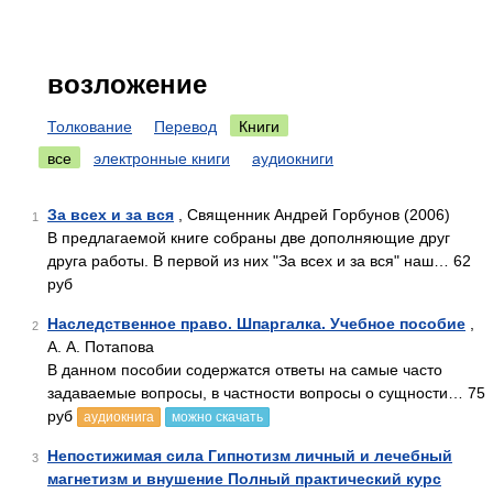
возложение
Толкование
Перевод
Книги
все
электронные книги
аудиокниги
За всех и за вся
, Священник Андрей Горбунов (2006)
1
В предлагаемой книге собраны две дополняющие друг
друга работы. В первой из них "За всех и за вся" наш… 62
руб
Наследственное право. Шпаргалка. Учебное пособие
,
2
А. А. Потапова
В данном пособии содержатся ответы на самые часто
задаваемые вопросы, в частности вопросы о сущности… 75
руб
аудиокнига
можно скачать
Непостижимая сила Гипнотизм личный и лечебный
3
магнетизм и внушение Полный практический курс